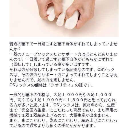
普通の靴下で一日過ごすと靴下自体がずれてしまっていませ
んか？
一般のチューブソックスだとサポート力はほとんどありませ
んので、一日履いて過ごすと靴下自体がどちらかにずれて
（回転して）しまっている事が多いはずです。
それは力が分散してしまっている証拠なのです。CSソック
スは、その強力なサポート力によってずれてしまうことはあ
りませんので、足の力を逃しません。
CSソックスの価格は「クオリティ」の証です。
一般的な靴下の価格は、３足１,０００円や５足１,０００
円、高くても１足１,０００円～１,５００円と思っておられ
る方が多いと思います。CSソックスは、原材料から、生産
まで「完全国内生産」にこだわった商品であり、また専用の
機械で１双１双編み上げるので、大量生産が出来ません。
また、糸にこだわり、染めにこだわり、編み上げにこだわっ
ているので通常よりも多くの手間がかかります。