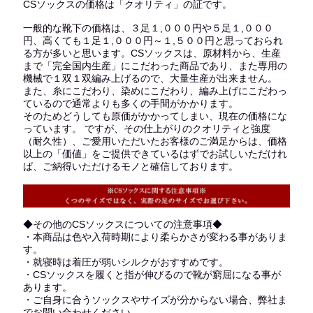
CSソックスの価格は「クオリティ」の証です。
一般的な靴下の価格は、３足１,０００円や５足１,０００
円、高くても１足１,０００円～１,５００円と思っておられ
る方が多いと思います。CSソックスは、原材料から、生産
まで「完全国内生産」にこだわった商品であり、また専用の
機械で１双１双編み上げるので、大量生産が出来ません。
また、糸にこだわり、染めにこだわり、編み上げにこだわっ
ているので通常よりも多くの手間がかかります。
そのためどうしても原価がかかってしまい、現在の価格にな
っています。 ですが、その仕上がりのクオリティと強度
（耐久性）、ご愛用いただいたお客様のご満足からは、価格
以上の「価値」をご提供できているはずでお試しいただけれ
ば、ご納得いただけるモノと確信しております。
◆その他のCSソックスについての注意事項◆
・本商品は色や入荷時期により柔らかさが変わる事がありま
す。
・就寝時は着圧が弱いシルクがおすすめです。
・CSソックスを履くと指が伸びるので靴が窮屈になる事が
あります。
・ご自身に合うソックスやサイズが分からない場合、弊社ま
でお問い合わせください。