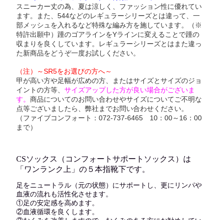
スニーカー丈の為、夏は涼しく、ファッション性に優れてい
ます。また、544などのレギュラーシリーズとは違って、一
部メッシュを入れるなど特殊な編み方を施しています。（※
特許出願中）踵のゴアラインをYラインに変えることで踵の
収まりを良くしています。レギュラーシリーズとはまた違っ
た新商品をどうぞ一度お試しください。
（注）～SR5をお選びの方へ～
甲が高い方や足幅が広めの方、またはサイズとサイズのジョ
イントの方等、
サイズアップした方が良い場合がございま
す。
商品についてのお問い合わせやサイズについてご不明な
点等ございましたら、弊社までお問い合わせください。
（ファイブコンフォート：072-737-6465 10：00～16：00
まで）
CSソックス（コンフォートサポートソックス）は
「ワンランク上」の５本指靴下です。
足をニュートラル（元の状態）にサポートし、更にリンパや
血液の流れも活性化させます。
①足の安定感を高めます。
②血液循環を良くします。