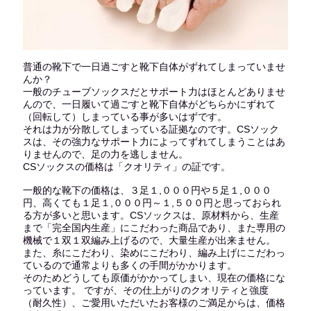
普通の靴下で一日過ごすと靴下自体がずれてしまっていませ
んか？
一般のチューブソックスだとサポート力はほとんどありませ
んので、一日履いて過ごすと靴下自体がどちらかにずれて
（回転して）しまっている事が多いはずです。
それは力が分散してしまっている証拠なのです。CSソック
スは、その強力なサポート力によってずれてしまうことはあ
りませんので、足の力を逃しません。
CSソックスの価格は「クオリティ」の証です。
一般的な靴下の価格は、３足１,０００円や５足１,０００
円、高くても１足１,０００円～１,５００円と思っておられ
る方が多いと思います。CSソックスは、原材料から、生産
まで「完全国内生産」にこだわった商品であり、また専用の
機械で１双１双編み上げるので、大量生産が出来ません。
また、糸にこだわり、染めにこだわり、編み上げにこだわっ
ているので通常よりも多くの手間がかかります。
そのためどうしても原価がかかってしまい、現在の価格にな
っています。 ですが、その仕上がりのクオリティと強度
（耐久性）、ご愛用いただいたお客様のご満足からは、価格